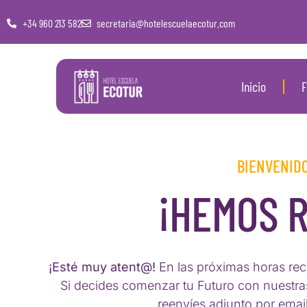
+34 960 213 582
secretaria@hotelescuelaecotur.com
Inicio
F
BIENVENIDO
¡HEMOS R
¡Esté muy atent@!
En las próximas horas reci
Si decides comenzar tu Futuro con nuestr
reenvíes adjunto por emai