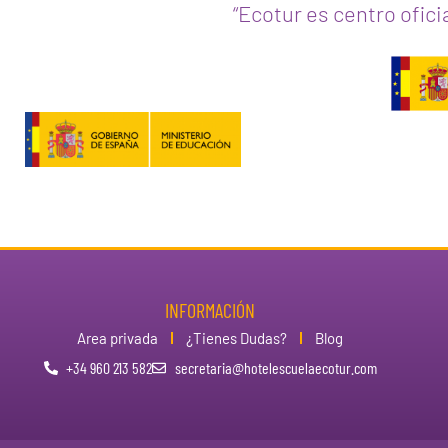
“Ecotur es centro ofici
INFORMACIÓN
Area privada
¿Tienes Dudas?
Blog
+34 960 213 582
secretaria@hotelescuelaecotur.com