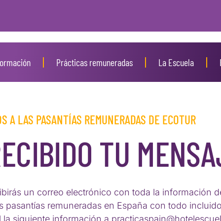
ormación
Prácticas remuneradas
La Escuela
S A LAS PASANTÍAS REMUNERADAS DE ECOTUR
ECIBIDO TU MENSA
birás un correo electrónico con toda la información d
as pasantías remuneradas en España con todo incluid
l la siguiente información a practicaspain@hotelescue