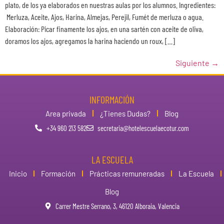
plato, de los ya elaborados en nuestras aulas por los alumnos. Ingredientes:
Merluza, Aceite, Ajos, Harina, Almejas, Perejil, Fumét de merluza o agua.
Elaboración: Picar finamente los ajos, en una sartén con aceite de oliva,
doramos los ajos, agregamos la harina haciendo un roux, […]
Siguiente
→
INFORMACIÓN
Area privada
¿Tienes Dudas?
Blog
+34 960 213 582
secretaria@hotelescuelaecotur.com
LA ESCUELA
Inicio
Formación
Prácticas remuneradas
La Escuela
Blog
Carrer Mestre Serrano, 3, 46120 Alboraia, Valencia