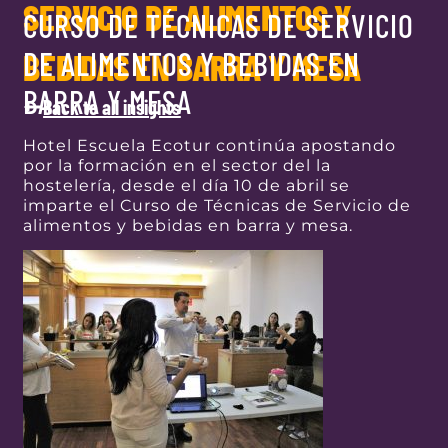
SERVICIO DE ALIMENTOS Y
CURSO DE TÉCNICAS DE SERVICIO
DE ALIMENTOS Y BEBIDAS EN
BEBIDAS EN BARRA Y MESA
BARRA Y MESA
Back to all insights
Hotel Escuela Ecotur continúa apostando
por la formación en el sector del la
hostelería, desde el día 10 de abril se
imparte el Curso de Técnicas de Servicio de
alimentos y beb
idas en barra y mesa.