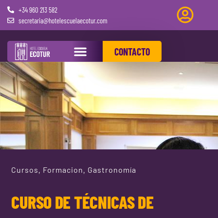
+34 960 213 582
secretaria@hotelescuelaecotur.com
CONTACTO
PRÁCTICAS REMUNERADAS
Cursos
Formacion
Gastronomía
,
,
CURSO DE TÉCNICAS DE