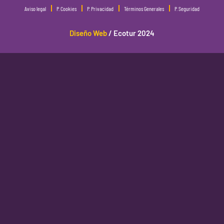
Aviso legal
P. Cookies
P. Privacidad
Términos Generales
P. Seguridad
Diseño Web
/ Ecotur 2024