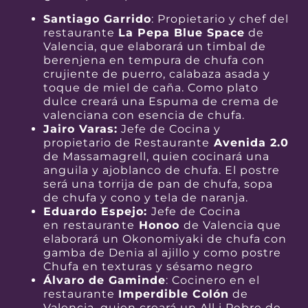
Santiago Garrido
: Propietario y chef del
restaurante
La Pepa Blue Space
de
Valencia, que elaborará un timbal de
berenjena en tempura de chufa con
crujiente de puerro, calabaza asada y
toque de miel de caña. Como plato
dulce creará una Espuma de crema de
valenciana con esencia de chufa.
Jairo Varas:
Jefe de Cocina y
propietario de Restaurante
Avenida 2.0
de Massamagrell, quien cocinará una
anguila y ajoblanco de chufa. El postre
será una torrija de pan de chufa, sopa
de chufa y cono y tela de naranja.
Eduardo Espejo:
Jefe de Cocina
en
restaurante
Honoo
de Valencia que
elaborará un Okonomiyaki de chufa con
gamba de Denia al ajillo y como postre
Chufa en texturas y sésamo negro
Álvaro de Gaminde
: Cocinero en el
restaurante
Imperdible Colón
de
Valencia, quien creará un All i Pebre de