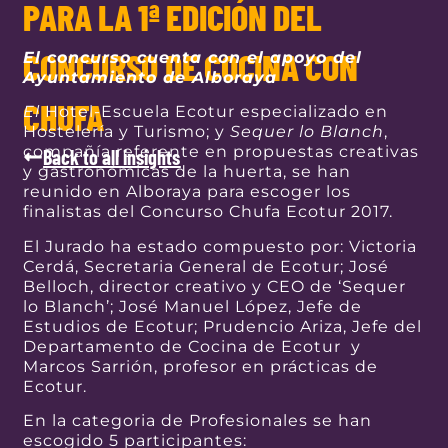
PARA LA 1ª EDICIÓN DEL
CONCURSO DE COCINA CON
El concurso cuenta con el apoyo del
Ayuntamiento de Alboraya
CHUFA
El
Hotel-Escuela Ecotur especializado en
Hostelería y Turismo; y
Sequer lo Blanch
,
compañía referente en propuestas creativas
Back to all insights
y gastronómicas de la huerta, se han
reunido en Alboraya para escoger los
finalistas del Concurso Chufa Ecotur 2017.
El Jurado ha estado compuesto por: Victoria
Cerdá, Secretaria General de Ecotur; José
Belloch, director creativo y CEO de ‘Sequer
lo Blanch’; José Manuel López, Jefe de
Estudios de Ecotur; Prudencio Ariza, Jefe del
Departamento de Cocina de Ecotur y
Marcos Sarrión, profesor en prácticas de
Ecotur.
En la categoria de Profesionales se han
escogido 5 participantes: