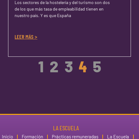
Los sectores de la hostelería y del turismo son dos
de los que más tasa de empleabilidad tienen en
nuestro país. Y es que España
LEER MÁS >
1
2
3
4
5
LA ESCUELA
Inicio
Formación
Prácticas remuneradas
La Escuela