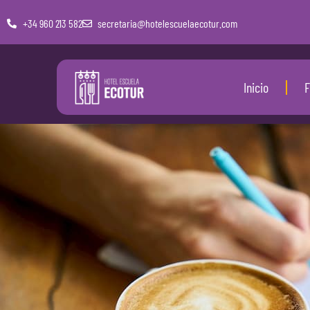
+34 960 213 582
secretaria@hotelescuelaecotur.com
Inicio
F