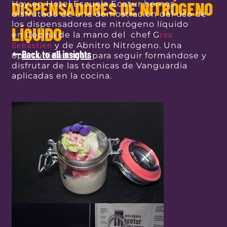
DISPENSADORES DE NITRÓGENO
Hoy en Hotel Escuela Ecotur hemos
disfrutado de una demostración del uso de
los dispensadores de
nitrógeno
líquido
LÍQUIDO
ros
en
Cocina
de la mano del
chef
G
Sebastien
y de Abnitro Nitrógeno. Una
Back to all insights
oportunidad más para seguir formándose y
disfrutar de las técnicas de Vanguardia
aplicadas en la cocina.