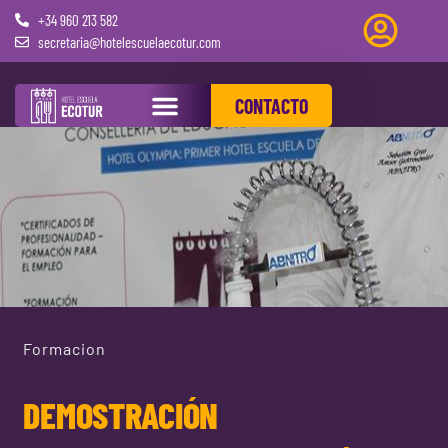
+34 960 213 582
secretaria@hotelescuelaecotur.com
CONTACTO
PRÁCTICAS REMUNERADAS
Formacion
DEMOSTRACIÓN