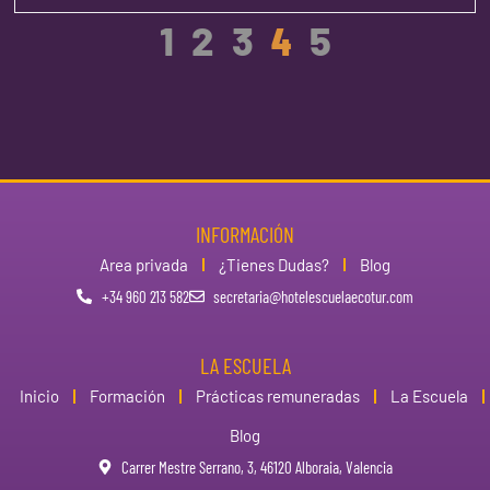
1
2
3
4
5
INFORMACIÓN
Area privada
¿Tienes Dudas?
Blog
+34 960 213 582
secretaria@hotelescuelaecotur.com
LA ESCUELA
Inicio
Formación
Prácticas remuneradas
La Escuela
Blog
Carrer Mestre Serrano, 3, 46120 Alboraia, Valencia