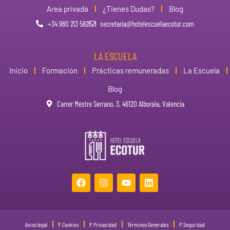
Area privada
¿Tienes Dudas?
Blog
+34 960 213 582
secretaria@hotelescuelaecotur.com
LA ESCUELA
Inicio
Formación
Prácticas remuneradas
La Escuela
Blog
Carrer Mestre Serrano, 3, 46120 Alboraia, Valencia
Aviso legal
P. Cookies
P. Privacidad
Términos Generales
P. Seguridad