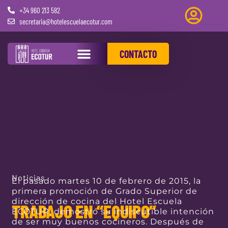
+34 960 213 582
secretaria@hotelescuelaecotur.com
CONTACTO
PRÁCTICAS REMUNERADAS
Noticias
El pasado martes 10 de febrero de 2015, la
primera promoción de Grado Superior de
dirección de cocina del Hotel Escuela
TRABAJO EN “EQUIPO”
ECOTUR, demostró su indiscutible intención
de ser muy buenos cocineros. Después de