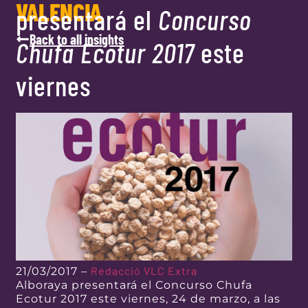
VALENCIA
presentará el
Concurso
Back to all insights
Chufa Ecotur 2017
este
viernes
Redacció VLC Extra
21/03/2017 –
Alboraya presentará el Concurso Chufa
Ecotur 2017 este viernes, 24 de marzo, a las