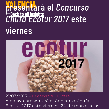
VALENCIA
presentará el
Concurso
Back to all insights
Chufa Ecotur 2017
este
viernes
Redacció VLC Extra
21/03/2017 –
Alboraya presentará el Concurso Chufa
Ecotur 2017 este viernes, 24 de marzo, a las