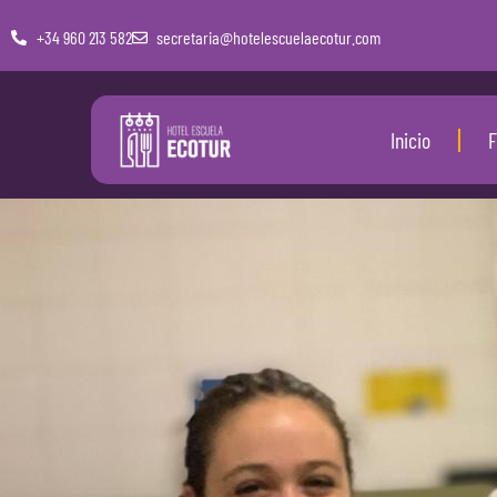
+34 960 213 582
secretaria@hotelescuelaecotur.com
Inicio
F