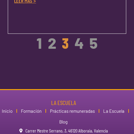
LEER MÁS >
1
2
3
4
5
LA ESCUELA
Inicio
Formación
Prácticas remuneradas
La Escuela
Blog
Carrer Mestre Serrano, 3, 46120 Alboraia, Valencia