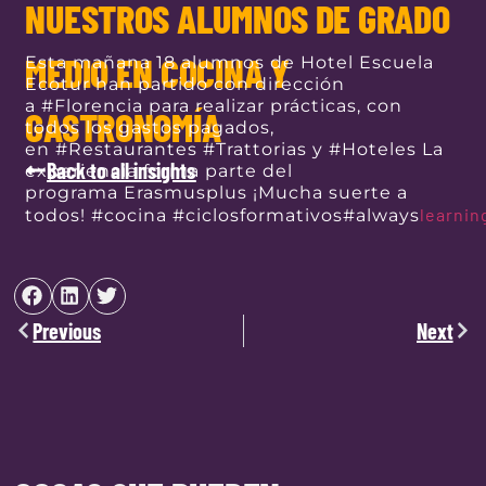
NUESTROS ALUMNOS DE GRADO
MEDIO EN COCINA Y
Esta mañana 18 alumnos de
Hotel Escuela
Ecotur
han partido con dirección
a
#
Florencia
para realizar prácticas, con
GASTRONOMÍA
todos los gastos pagados,
en
#
Restaurantes
#
Trattorias
y
#
Hoteles
La
Back to all insights
experiencia forma parte del
programa
Erasmusplus
¡Mucha suerte a
learnin
todos!
#
cocina
#
ciclosformativos
#
always
Previous
Next