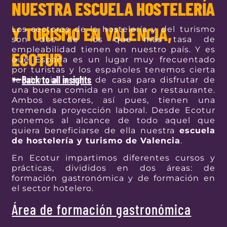
NUESTRA ESCUELA HOSTELERÍA
Y TURISMO EN VALENCIA,
Los sectores de la hostelería y del turismo
son dos de los que más tasa de
empleabilidad tienen en nuestro país. Y es
ECOTUR
que España es un lugar muy frecuentado
por turistas y los españoles tenemos cierta
Back to all insights
tendencia a salir de casa para disfrutar de
una buena comida en un bar o restaurante.
Ambos sectores, así pues, tienen una
tremenda proyección laboral. Desde Ecotur
ponemos al alcance de todo aquel que
quiera beneficiarse de ella nuestra
escuela
de hostelería y turismo de Valencia
.
En Ecotur impartimos diferentes cursos y
prácticas, divididos en dos áreas: de
formación gastronómica y de formación en
el sector hotelero.
Área de formación gastronómica