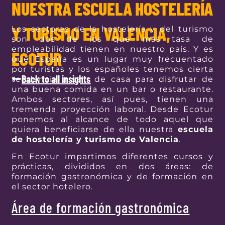
NUESTRA ESCUELA HOSTELERÍA
Y TURISMO EN VALENCIA,
Los sectores de la hostelería y del turismo
son dos de los que más tasa de
empleabilidad tienen en nuestro país. Y es
ECOTUR
que España es un lugar muy frecuentado
por turistas y los españoles tenemos cierta
Back to all insights
tendencia a salir de casa para disfrutar de
una buena comida en un bar o restaurante.
Ambos sectores, así pues, tienen una
tremenda proyección laboral. Desde Ecotur
ponemos al alcance de todo aquel que
quiera beneficiarse de ella nuestra
escuela
de hostelería y turismo de Valencia
.
En Ecotur impartimos diferentes cursos y
prácticas, divididos en dos áreas: de
formación gastronómica y de formación en
el sector hotelero.
Área de formación gastronómica