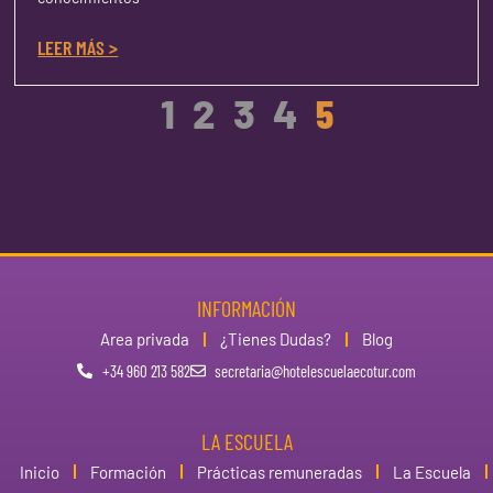
LEER MÁS >
1
2
3
4
5
INFORMACIÓN
Area privada
¿Tienes Dudas?
Blog
+34 960 213 582
secretaria@hotelescuelaecotur.com
LA ESCUELA
Inicio
Formación
Prácticas remuneradas
La Escuela